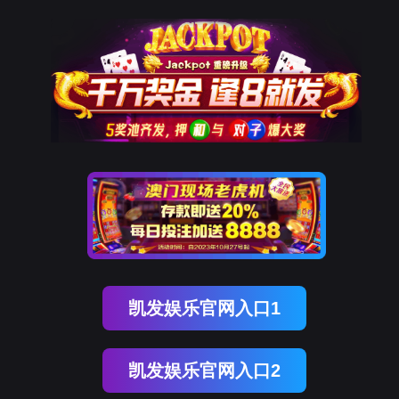
凯发娱乐官网入口1
凯发娱乐官网入口2