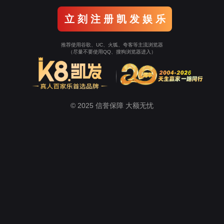
立 刻 注 册 凯 发 娱 乐
推荐使用谷歌、UC、火狐、夸客等主流浏览器
（尽量不要使用QQ、搜狗浏览器进入）
© 2025 信誉保障 大额无忧