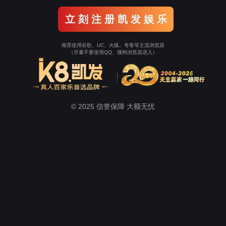
立 刻 注 册 凯 发 娱 乐
推荐使用谷歌、UC、火狐、夸客等主流浏览器
（尽量不要使用QQ、搜狗浏览器进入）
© 2025 信誉保障 大额无忧