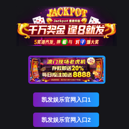
凯发娱乐官网入口1
凯发娱乐官网入口2