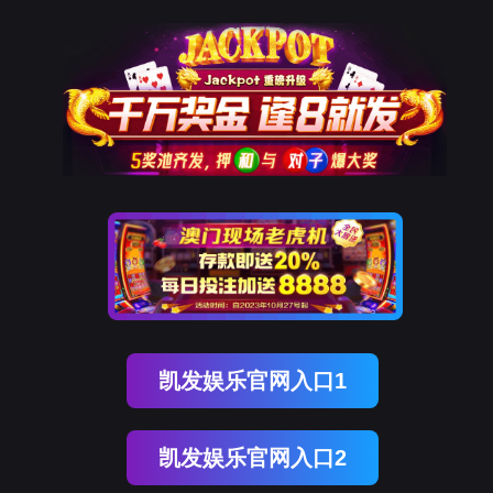
凯发娱乐官网入口1
凯发娱乐官网入口2