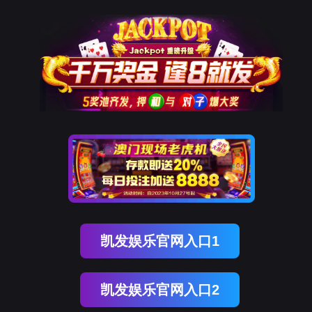
凯发娱乐官网入口1
凯发娱乐官网入口2