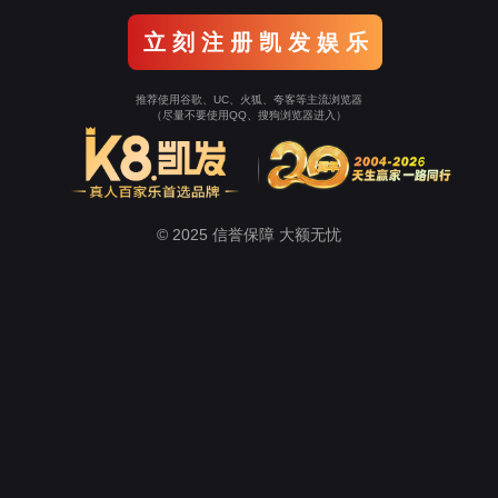
立 刻 注 册 凯 发 娱 乐
推荐使用谷歌、UC、火狐、夸客等主流浏览器
（尽量不要使用QQ、搜狗浏览器进入）
© 2025 信誉保障 大额无忧