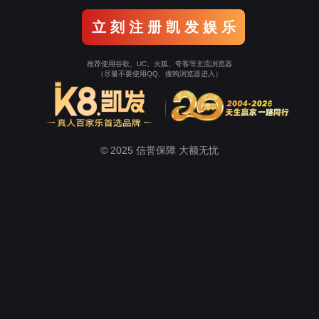
立 刻 注 册 凯 发 娱 乐
推荐使用谷歌、UC、火狐、夸客等主流浏览器
（尽量不要使用QQ、搜狗浏览器进入）
© 2025 信誉保障 大额无忧