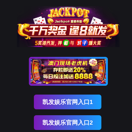
凯发娱乐官网入口1
凯发娱乐官网入口2