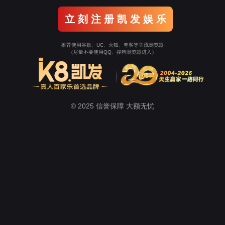
立 刻 注 册 凯 发 娱 乐
推荐使用谷歌、UC、火狐、夸客等主流浏览器
（尽量不要使用QQ、搜狗浏览器进入）
© 2025 信誉保障 大额无忧